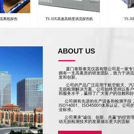
流离线探伤
TS-10X高速高精度涡流探伤机
TS-
ABOUT US
厦门泰斯泰克仪器有限公司是一家专业
拥有一支高素质的研发团队，致力于涡流
发和创新。
公司的产品广泛应用于航空航天、汽车
无损检测解决方案。公司始终坚持以客户
和服务水平，赢得了广大客户的信赖和好
公司拥有先进的生产设备和检测手段，建
ISO
14001、
ISO
45001体系认证
。公司
业标准。
公司秉承“诚信、创新、共赢”的经营
动无损检测技术的发展做出更大的贡献