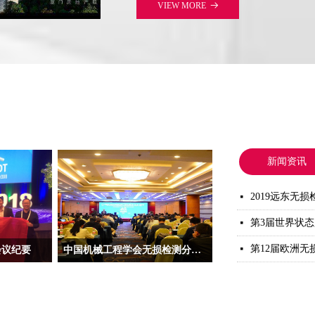
VIEW MORE
뀠
新闻资讯
2019远东无
넷
第3届世界状
넷
第12届欧洲无
넷
会议纪要
中国机械工程学会无损检测分会第十一届年会暨 第三届“百人奖”授奖大会 第二十三届中国国际质量控制与测试工业设备展览会纪要