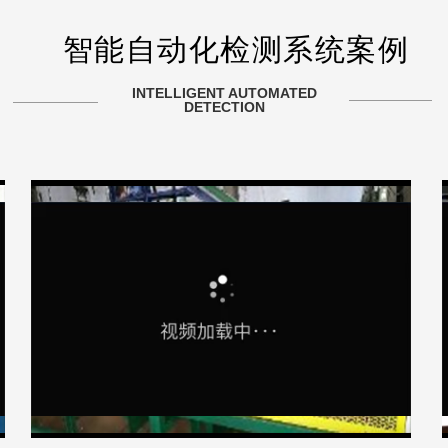
智能自动化检测系统案例
INTELLIGENT AUTOMATED
DETECTION
Play
Play
Video
Video