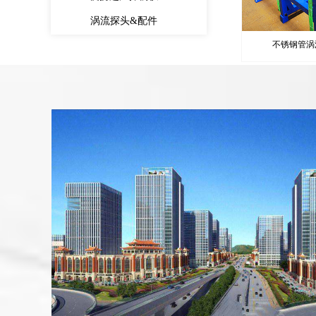
涡流探头&配件
不锈钢管涡