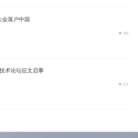
大会落户中国
넶
430
新技术论坛征文启事
넶
271