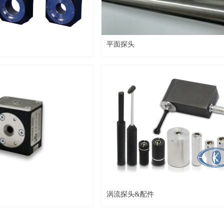
平面探头
涡流探头&配件